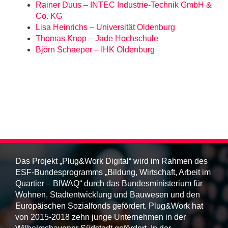
Rainer Duus – INTEC Industrie-Technik GmbH &
Co. KG
Lisa Heinrichs – Universität Oldenburg
Thomas Knop – Jade Hochschule
Björn Schaeper – IHK Oldenburg
Das Projekt „Plug&Work Digital“ wird im Rahmen des
ESF-Bundesprogramms „Bildung, Wirtschaft, Arbeit im
Quartier – BIWAQ“ durch das Bundesministerium für
Wohnen, Stadtentwicklung und Bauwesen und den
Europäischen Sozialfonds gefördert. Plug&Work hat
von 2015-2018 zehn junge Unternehmen in der